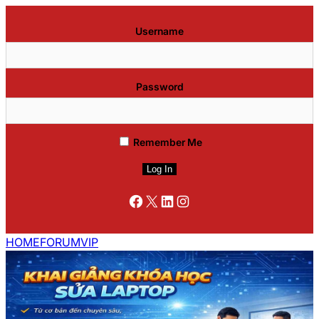
Username
Password
Remember Me
Facebook
X
LinkedIn
Instagram
HOME
FORUM
VIP