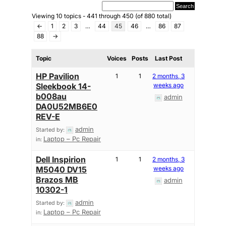
Viewing 10 topics - 441 through 450 (of 880 total)
←
1
2
3
…
44
45
46
…
86
87
88
→
Topic
Voices
Posts
Last Post
HP Pavilion
1
1
2 months, 3
Sleekbook 14-
weeks ago
b008au
admin
DA0U52MB6E0
REV-E
admin
Started by:
Laptop – Pc Repair
in:
Dell Inspirion
1
1
2 months, 3
M5040 DV15
weeks ago
Brazos MB
admin
10302-1
admin
Started by:
Laptop – Pc Repair
in: