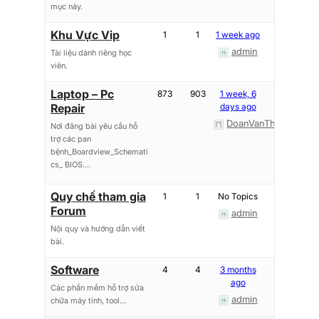
mục này.
Khu Vực Vip
1
1
1 week ago
admin
Tài liệu dành riêng học
viên.
Laptop – Pc
873
903
1 week, 6
Repair
days ago
DoanVanThinh
Nơi đăng bài yêu cầu hỗ
trợ các pan
bệnh_Boardview_Schemati
cs_ BIOS....
Quy chế tham gia
1
1
No Topics
Forum
admin
Nội quy và hướng dẫn viết
bài.
Software
4
4
3 months
ago
Các phần mềm hỗ trợ sửa
admin
chữa máy tính, tool...