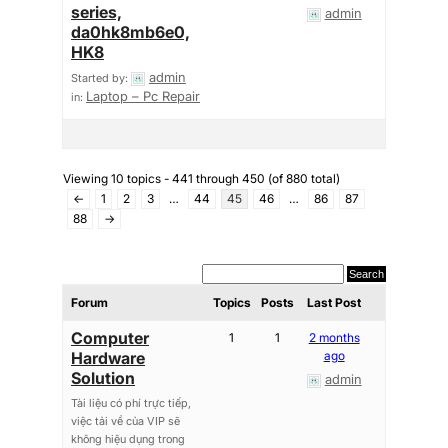
series,
admin
da0hk8mb6e0,
HK8
admin
Started by:
Laptop – Pc Repair
in:
Viewing 10 topics - 441 through 450 (of 880 total)
←
1
2
3
…
44
45
46
…
86
87
88
→
Forum
Topics
Posts
Last Post
Computer
1
1
2 months
Hardware
ago
Solution
admin
Tài liệu có phí trực tiếp,
việc tải về của VIP sẽ
không hiệu dụng trong