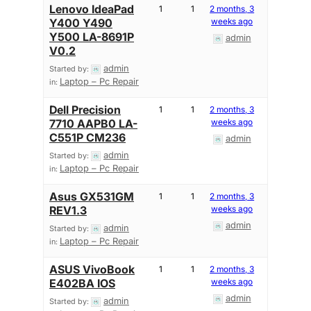
Lenovo IdeaPad
1
1
2 months, 3
Y400 Y490
weeks ago
Y500 LA-8691P
admin
V0.2
admin
Started by:
Laptop – Pc Repair
in:
Dell Precision
1
1
2 months, 3
7710 AAPB0 LA-
weeks ago
C551P CM236
admin
admin
Started by:
Laptop – Pc Repair
in:
Asus GX531GM
1
1
2 months, 3
REV1.3
weeks ago
admin
admin
Started by:
Laptop – Pc Repair
in:
ASUS VivoBook
1
1
2 months, 3
E402BA IOS
weeks ago
admin
admin
Started by: