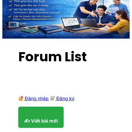
Forum List
Đăng nhập
Đăng ký
✍️ Viết bài mới