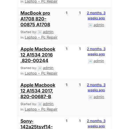
Laptop – Pc Repair
in:
MacBook pro
1
1
2 months, 3
A1708 820-
weeks ago
00875 A1708
admin
admin
Started by:
Laptop – Pc Repair
in:
Apple Macbook
1
1
2 months, 3
12 A1534 2016
weeks ago
,820-00244
admin
admin
Started by:
Laptop – Pc Repair
in:
Apple Macbook
1
1
2 months, 3
12 A1534 2017,
weeks ago
820-00687-B
admin
admin
Started by:
Laptop – Pc Repair
in:
Sony-
1
1
2 months, 3
142a25tsvf14-
weeks ago