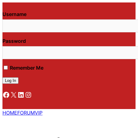
Username
Password
Remember Me
Facebook
X
LinkedIn
Instagram
HOME
FORUM
VIP