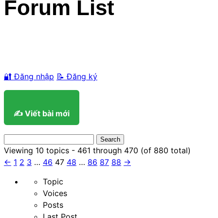
Forum List
🔐 Đăng nhập
📝 Đăng ký
✍️ Viết bài mới
Search
for:
Viewing 10 topics - 461 through 470 (of 880 total)
←
1
2
3
…
46
47
48
…
86
87
88
→
Topic
Voices
Posts
Last Post