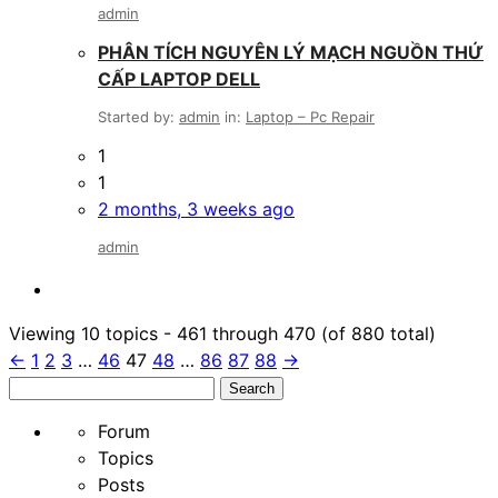
admin
PHÂN TÍCH NGUYÊN LÝ MẠCH NGUỒN THỨ
CẤP LAPTOP DELL
Started by:
admin
in:
Laptop – Pc Repair
1
1
2 months, 3 weeks ago
admin
Viewing 10 topics - 461 through 470 (of 880 total)
←
1
2
3
…
46
47
48
…
86
87
88
→
Search
for:
Forum
Topics
Posts