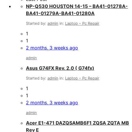
NP-Q530 HOUSTON 14-15 – BA41-01278A-
BA41-01279A-BA41-01280A
Started by:
admin
in:
Laptop – Pc Repair
1
1
2 months, 3 weeks ago
admin
Asus G74FX Rev. 2.0 ( G74fx)
Started by:
admin
in:
Laptop – Pc Repair
1
1
2 months, 3 weeks ago
admin
Acer E1-471 DAZQSAMB6F1 ZQSA ZQTA MB
Rev E